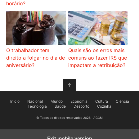
horário?
O trabalhador tem
Quais são os erros mais
direito a folgar no dia de
comuns ao fazer IRS que
aniversário?
impactam a retribuição?
↑
Inicio
Nacional
Mundo
Economia
Cultura
Ciência
Tecnologia
Saúde
Desporto
Cozinha
© Todos os direitos reservados 2026 | AGGM
Exit mobile version