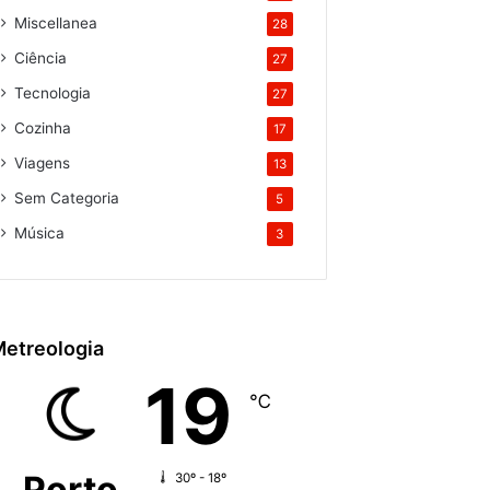
Miscellanea
28
Ciência
27
Tecnologia
27
Cozinha
17
Viagens
13
Sem Categoria
5
Música
3
etreologia
19
℃
Porto
30º - 18º