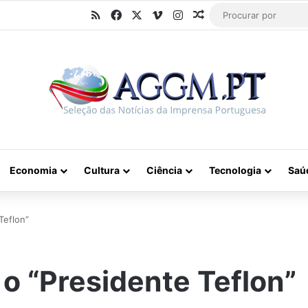
RSS
Facebook
X
Vimeo
Instagram
Artigo aleatório
Economia
Cultura
Ciência
Tecnologia
Saú
Teflon”
o “Presidente Teflon”