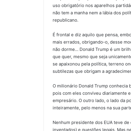
uso obrigatório nos aparelhos partidá
não tem a manha nem a lábia dos pol
republicano.
É frontal e diz aquilo que pensa, em
mais errados, obrigando-o, desse mod
não dorme… Donald Trump é um brilh
que quer, mesmo que seja unicamente
se apaixonou pela política, terreno o
subtilezas que obrigam a agradecime
O milionário Donald Trump conhecia b
pois com eles conviveu diariamente e
empresário. O outro lado, o lado da p
inteiramente, pelo menos na sua part
Nenhum presidente dos EUA teve de e
inventados) e questões legais. Mas 