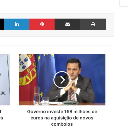
X
LinkedIn
Pinterest
Partilhar via Email
Imprimir
Governo
investe
168
milhões
de
euros
na
aquisição
de
novos
l
Governo investe 168 milhões de
comboios
es
euros na aquisição de novos
comboios