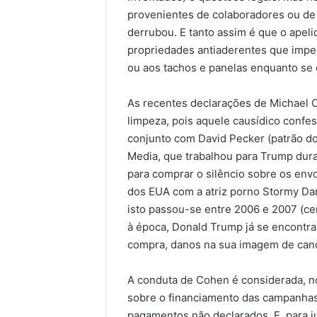
provenientes de colaboradores ou de 
derrubou. E tanto assim é que o apel
propriedades antiaderentes que imped
ou aos tachos e panelas enquanto se c
As recentes declarações de Michael 
limpeza, pois aquele causídico confe
conjunto com David Pecker (patrão 
Media, que trabalhou para Trump dura
para comprar o silêncio sobre os env
dos EUA com a atriz porno Stormy Da
isto passou-se entre 2006 e 2007 (ce
à época, Donald Trump já se encontra
compra, danos na sua imagem de cand
A conduta de Cohen é considerada, no
sobre o financiamento das campanhas p
pagamentos não declarados. E, para ju