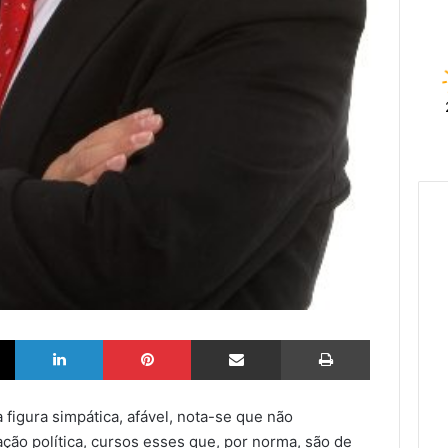
X
LinkedIn
Pinterest
Partilhar via Email
Imprimir
figura simpática, afável, nota-se que não
ção política, cursos esses que, por norma, são de