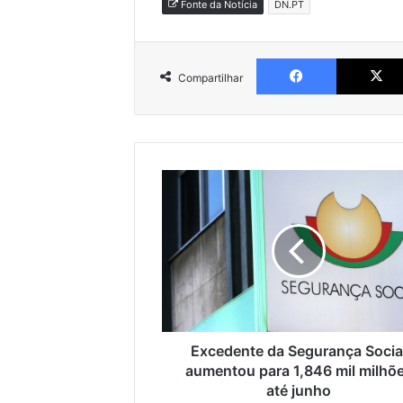
Fonte da Notícia
DN.PT
Facebook
Compartilhar
Excedente
da
Segurança
Social
aumentou
para
1,846
mil
milhões
até
Excedente da Segurança Socia
junho
aumentou para 1,846 mil milhõ
até junho