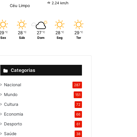
2.24 km/h
Céu Limpo
29
28
27
28
29
℃
℃
℃
℃
℃
Sex
Sáb
Dom
Seg
Ter
Categorias
Nacional
287
Mundo
151
Cultura
72
Economia
66
Desporto
61
Saúde
38