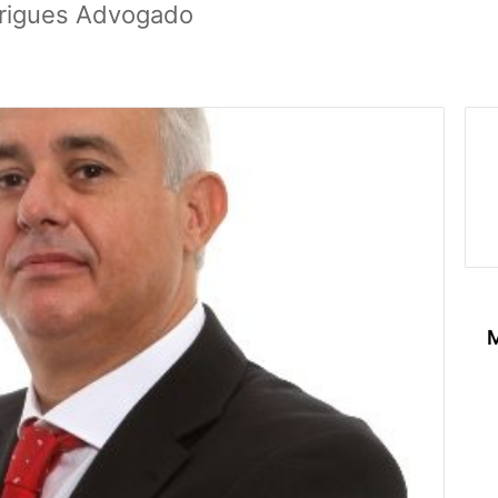
drigues Advogado
M