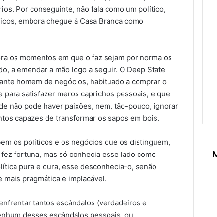
rios. Por conseguinte, não fala como um político,
íticos, embora chegue à Casa Branca como
bora os momentos em que o faz sejam por norma os
o, a emendar a mão logo a seguir. O Deep State
ante homem de negócios, habituado a comprar o
 para satisfazer meros caprichos pessoais, e que
nde não pode haver paixões, nem, tão-pouco, ignorar
ntos capazes de transformar os sapos em bois.
em os políticos e os negócios que os distinguem,
M
 fez fortuna, mas só conhecia esse lado como
olítica pura e dura, esse desconhecia-o, senão
e mais pragmática e implacável.
nfrentar tantos escândalos (verdadeiros e
nenhum desses escândalos pessoais, ou