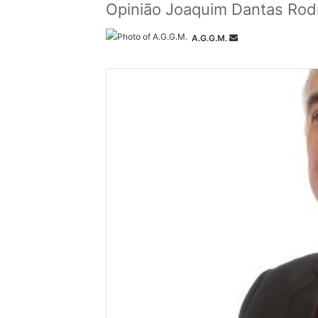
Opinião Joaquim Dantas Ro
Send
A.G.G.M.
an
email