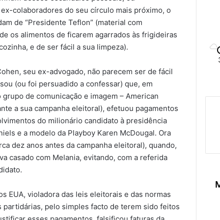
ex-colaboradores do seu círculo mais próximo, o
idam de “Presidente Teflon” (material com
e os alimentos de ficarem agarrados às frigideiras
ozinha, e de ser fácil a sua limpeza).
Cohen, seu ex-advogado, não parecem ser de fácil
ssou (ou foi persuadido a confessar) que, em
do grupo de comunicação e imagem – American
nte a sua campanha eleitoral), efetuou pagamentos
olvimentos do milionário candidato à presidência
niels e a modelo da Playboy Karen McDougal. Ora
rca dez anos antes da campanha eleitoral), quando,
va casado com Melania, evitando, com a referida
idato.
M
s EUA, violadora das leis eleitorais e das normas
artidárias, pelo simples facto de terem sido feitos
stificar esses pagamentos, falsificou faturas da