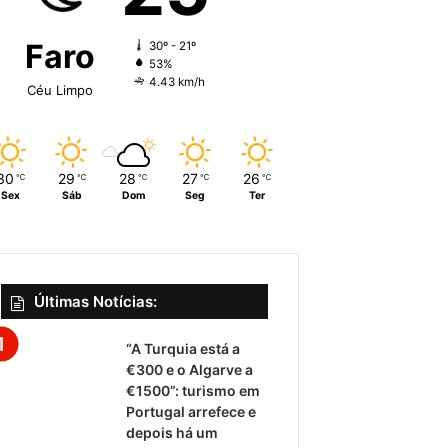
Faro
30º - 21º
53%
4.43 km/h
Céu Limpo
30
29
28
27
26
℃
℃
℃
℃
℃
Sex
Sáb
Dom
Seg
Ter
Últimas Notícias:
“A Turquia está a
€300 e o Algarve a
€1500”: turismo em
Portugal arrefece e
depois há um