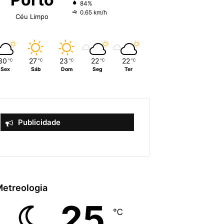
84%
0.65 km/h
Céu Limpo
30
27
23
22
22
℃
℃
℃
℃
℃
Sex
Sáb
Dom
Seg
Ter
Publicidade
etreologia
25
℃