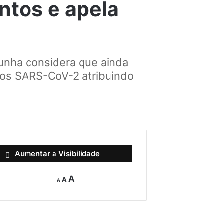
ntos e apela
Cunha considera que ainda
pelos SARS-CoV-2 atribuindo
Aumentar a Visibilidade
Decrease
Reset
Increase
A
A
A
font
font
size.
font
size.
size.