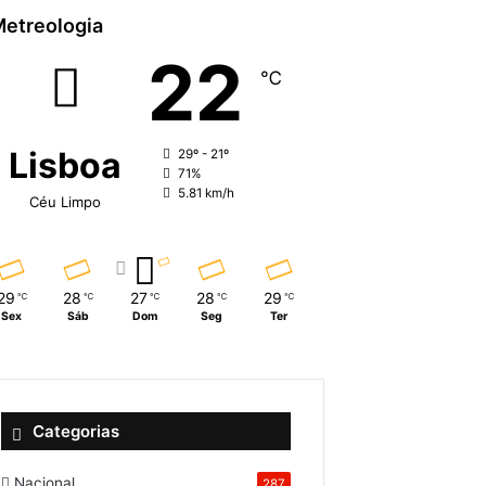
etreologia
22
℃
Lisboa
29º - 21º
71%
5.81 km/h
Céu Limpo
29
28
27
28
29
℃
℃
℃
℃
℃
Sex
Sáb
Dom
Seg
Ter
Categorias
Nacional
287