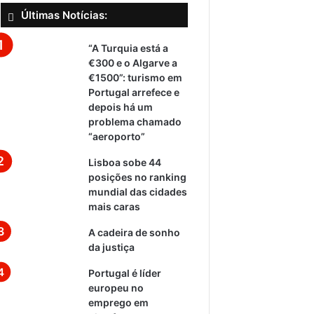
Últimas Notícias:
“A Turquia está a
€300 e o Algarve a
€1500”: turismo em
Portugal arrefece e
depois há um
problema chamado
“aeroporto”
Lisboa sobe 44
posições no ranking
mundial das cidades
mais caras
A cadeira de sonho
da justiça
Portugal é líder
europeu no
emprego em