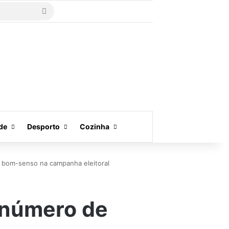
Procurar
por
de
Desporto
Cozinha
o bom-senso na campanha eleitoral
o número de