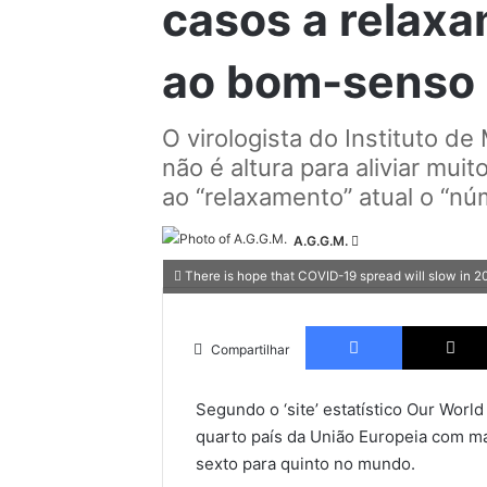
casos a relax
ao bom-senso 
O virologista do Instituto d
não é altura para aliviar mui
ao “relaxamento” atual o “n
Send
A.G.G.M.
an
There is hope that COVID-19 spread will slow in 2
email
Facebook
Compartilhar
Segundo o ‘site’ estatístico Our World
quarto país da União Europeia com ma
sexto para quinto no mundo.