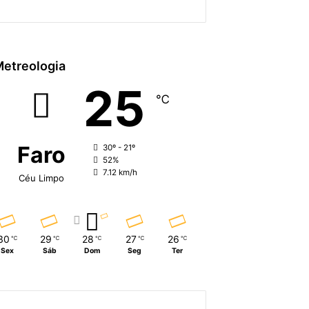
etreologia
25
℃
Faro
30º - 21º
52%
7.12 km/h
Céu Limpo
30
29
28
27
26
℃
℃
℃
℃
℃
Sex
Sáb
Dom
Seg
Ter