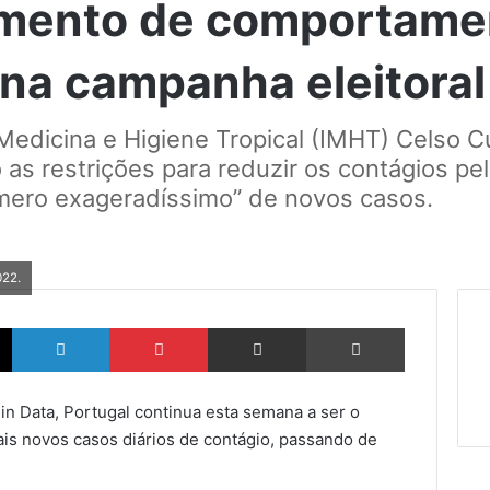
amento de comportame
na campanha eleitoral
e Medicina e Higiene Tropical (IMHT) Celso 
to as restrições para reduzir os contágios 
úmero exageradíssimo” de novos casos.
022.
X
LinkedIn
Pinterest
Partilhar via Email
Imprimir
 in Data, Portugal continua esta semana a ser o
is novos casos diários de contágio, passando de