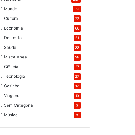
Mundo
151
Cultura
72
Economia
66
Desporto
61
Saúde
38
Miscellanea
28
Ciência
27
Tecnologia
27
Cozinha
17
Viagens
13
Sem Categoria
5
Música
3