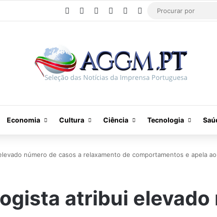
RSS
Facebook
X
Vimeo
Instagram
Artigo aleatório
Economia
Cultura
Ciência
Tecnologia
Saú
ui elevado número de casos a relaxamento de comportamentos e apela a
logista atribui elevad