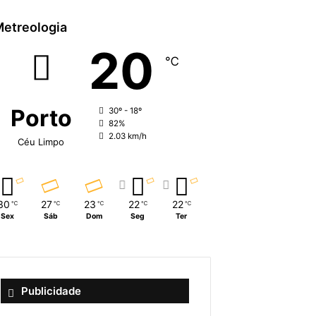
etreologia
20
℃
Porto
30º - 18º
82%
2.03 km/h
Céu Limpo
30
27
23
22
22
℃
℃
℃
℃
℃
Sex
Sáb
Dom
Seg
Ter
Publicidade